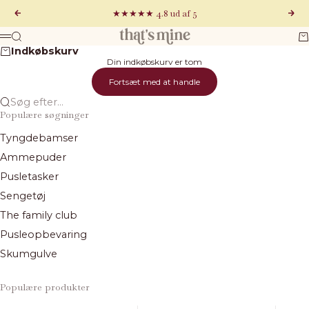
Spring til indhold
★★★★★ 4.8 ud af 5
Forrige
Næs
That's Mine
Søg
Ku
Menu
Indkøbskurv
Din indkøbskurv er tom
Fortsæt med at handle
Søg efter...
Populære søgninger
Tyngdebamser
Ammepuder
Pusletasker
Sengetøj
The family club
Pusleopbevaring
Skumgulve
Populære produkter