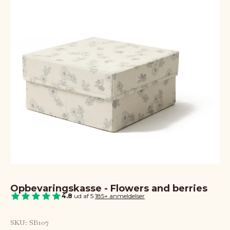
Opbevaringskasse - Flowers and berries
4.8
ud af 5
|
185+ anmeldelser
SKU: SB107