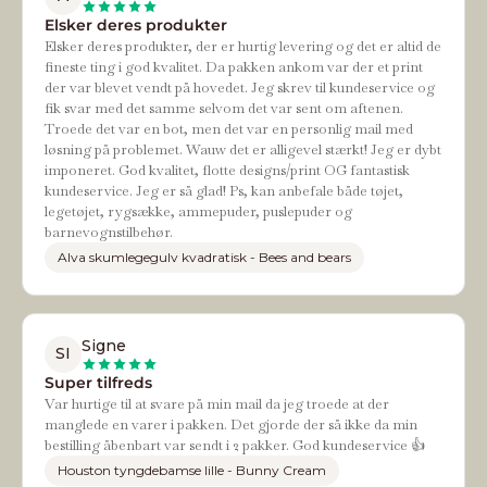
Elsker deres produkter
Elsker deres produkter, der er hurtig levering og det er altid de
fineste ting i god kvalitet. Da pakken ankom var der et print
der var blevet vendt på hovedet. Jeg skrev til kundeservice og
fik svar med det samme selvom det var sent om aftenen.
Troede det var en bot, men det var en personlig mail med
løsning på problemet. Wauw det er alligevel stærkt! Jeg er dybt
imponeret. God kvalitet, flotte designs/print OG fantastisk
kundeservice. Jeg er så glad! Ps, kan anbefale både tøjet,
legetøjet, rygsække, ammepuder, puslepuder og
barnevognstilbehør.
Alva skumlegegulv kvadratisk - Bees and bears
Signe
SI
Super tilfreds
Var hurtige til at svare på min mail da jeg troede at der
manglede en varer i pakken. Det gjorde der så ikke da min
bestilling åbenbart var sendt i 2 pakker. God kundeservice 👍
Houston tyngdebamse lille - Bunny Cream