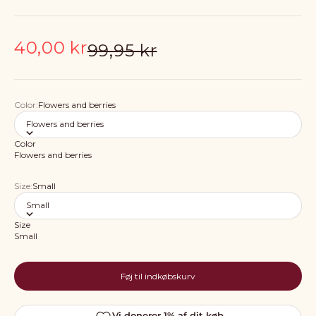
Salgspris
40,00 kr
Normalpris
99,95 kr
Color:
Flowers and berries
Flowers and berries
Color
Flowers and berries
Size:
Small
Small
Size
Small
Føj til indkøbskurv