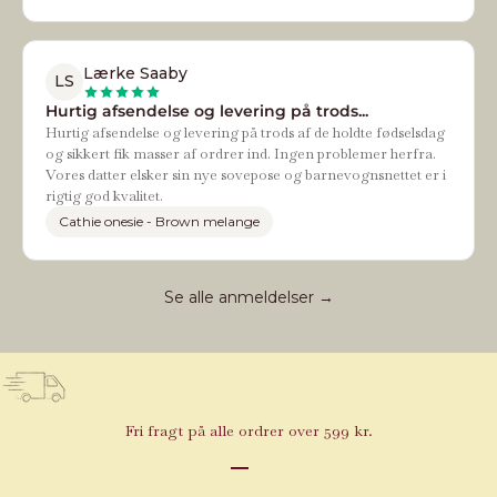
Lærke Saaby
LS
Hurtig afsendelse og levering på trods...
Hurtig afsendelse og levering på trods af de holdte fødselsdag
og sikkert fik masser af ordrer ind. Ingen problemer herfra.
Vores datter elsker sin nye sovepose og barnevognsnettet er i
rigtig god kvalitet.
Cathie onesie - Brown melange
Se alle anmeldelser →
Fri fragt på alle ordrer over 599 kr.
Gå til element 1
Gå til element 2
Gå til element 3