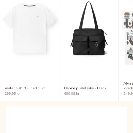
Alva
Vester t-shirt - Dad club
Benne pusletaske - Black
kvadr
Salgspris
Salgspris
Salgs
299,95 kr
699,95 kr
249,9