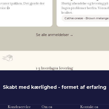
n varer i pakken. Det gjorde der
Hurtig afsendelse og levering på t
vice 👍
Ingen problemer herfra. Vores da
kvalitet.
Cathie onesie - Brown melange
Se alle anmeldelser →
1-3 hverdages levering
Skabt med kærlighed - formet af erfaring
Kundeservice
Om os
Kontakt os