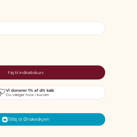
Føj til indkøbskurv
Tilføj til Ønskeskyen