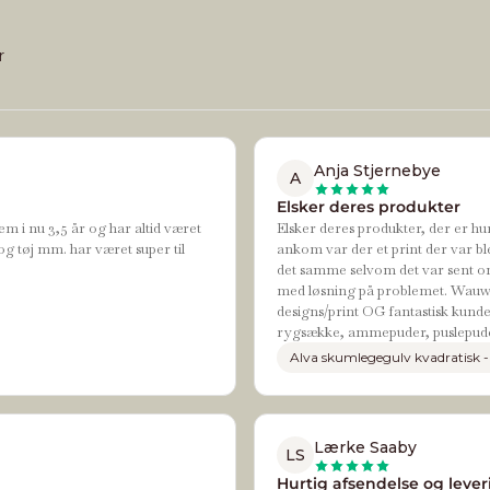
r
Anja Stjernebye
A
Elsker deres produkter
em i nu 3,5 år og har altid været
Elsker deres produkter, der er hur
og tøj mm. har været super til
ankom var der et print der var bl
det samme selvom det var sent om
med løsning på problemet. Wauw de
designs/print OG fantastisk kundes
rygsække, ammepuder, puslepude
Alva skumlegegulv kvadratisk -
Lærke Saaby
LS
Hurtig afsendelse og leveri