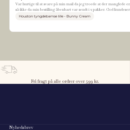
Var hurtige til at svare på min mail da jeg troede at der manglede e
så ikke da min bestilling åbenbart var sendt i 2 pakker. God kundeser
Houston tyngdebamse lille - Bunny Cream
Fri fragt på alle ordrer over 599 kr.
Nyhedsbrev