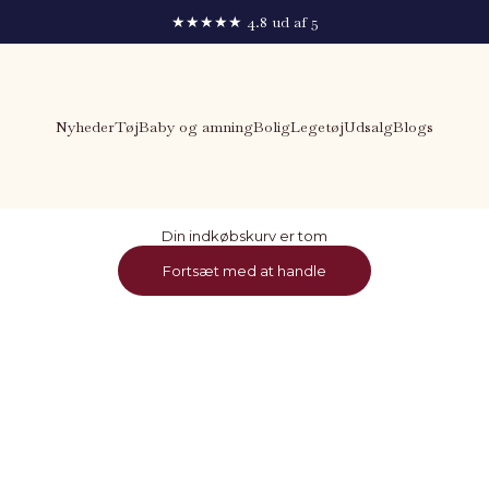
★★★★★ 4.8 ud af 5
Nyheder
Tøj
Baby og amning
Bolig
Legetøj
Udsalg
Blogs
Din indkøbskurv er tom
Fortsæt med at handle