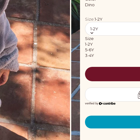
Dino
Size:
1-2Y
1-2Y
Size
1-2Y
5-6Y
3-4Y