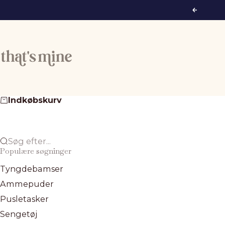
Spring til indhold
Forrige
That's Mine
Indkøbskurv
Søg efter...
Populære søgninger
Tyngdebamser
Ammepuder
Pusletasker
Sengetøj