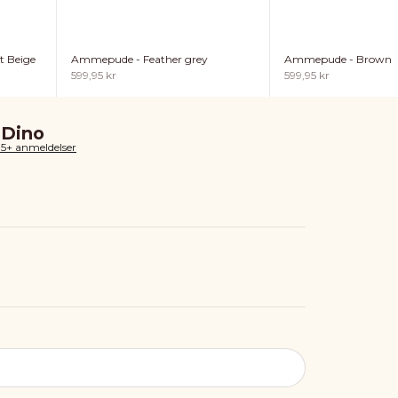
t Beige
Ammepude - Feather grey
Ammepude - Brown
Salgspris
Salgspris
599,95 kr
599,95 kr
 Dino
85+ anmeldelser