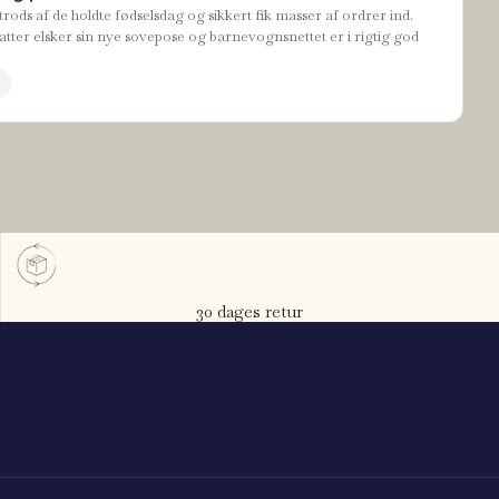
rods af de holdte fødselsdag og sikkert fik masser af ordrer ind.
tter elsker sin nye sovepose og barnevognsnettet er i rigtig god
30 dages retur