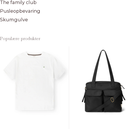
The family club
Pusleopbevaring
Skumgulve
Populære produkter