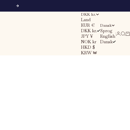
Næste
DKK kr.
Land
EUR €
Dansk
DKK kr.
Sprog
Søg
Ku
Log ind
JPY ¥
English
NOK kr
Dansk
HKD $
KRW ₩