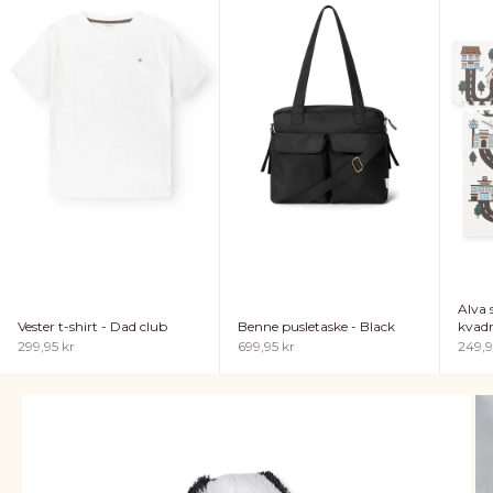
Alva
Vester t-shirt - Dad club
Benne pusletaske - Black
kvadr
Salgspris
Salgspris
Salgs
299,95 kr
699,95 kr
249,9