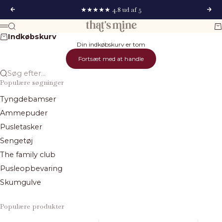
Spring til indhold
★★★★★ 4.8 ud af 5
Forrige
Næs
That's Mine
Søg
Ku
Menu
Indkøbskurv
Din indkøbskurv er tom
Fortsæt med at handle
Søg efter...
Populære søgninger
Tyngdebamser
Ammepuder
Pusletasker
Sengetøj
The family club
Pusleopbevaring
Skumgulve
Populære produkter