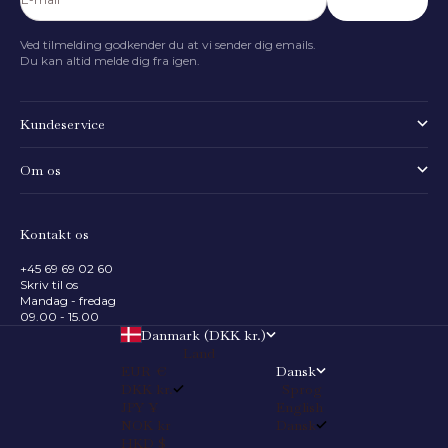
Abonnér
Ved tilmelding godkender du at vi sender dig emails.
Du kan altid melde dig fra igen.
Kundeservice
Om os
Kontakt os
+45 69 69 02 60
Skriv til os
Mandag - fredag
09.00 - 15.00
Danmark (DKK kr.)
Land
EUR €
Dansk
DKK kr.
Sprog
JPY ¥
English
NOK kr
Dansk
HKD $