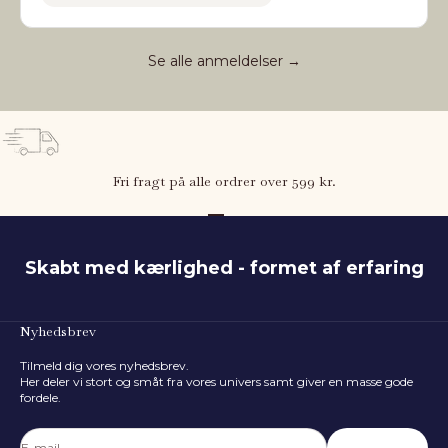
Se alle anmeldelser →
Fri fragt på alle ordrer over 599 kr.
Gå til element 1
Gå til element 2
Gå til element 3
Skabt med kærlighed - formet af erfaring
Nyhedsbrev
Tilmeld dig vores nyhedsbrev.
Her deler vi stort og småt fra vores univers samt giver en masse gode
fordele.
E-mail