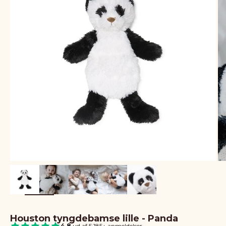
Houston tyngdebamse lille - Panda
4.8
ud af 5
|
185+ anmeldelser