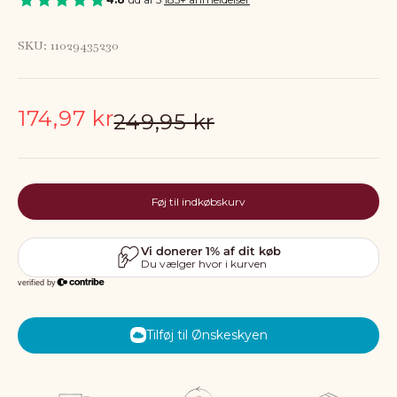
SKU: 11029435230
Salgspris
174,97 kr
Normalpris
249,95 kr
Føj til indkøbskurv
Tilføj til Ønskeskyen