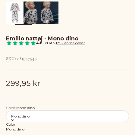
Emilio nattøj - Mono dino
4.8
ud af 5
|
185+ anmeldelser
SKU: 081957549
Salgspris
299,95 kr
Color:
Mono dino
Mono dino
Color
Mono dino