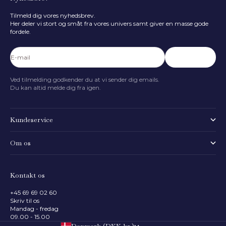
Hvad er barnets højde?
Tilmeld dig vores nyhedsbrev.
80
cm
Her deler vi stort og småt fra vores univers samt giver en masse gode
fordele.
50 cm
116 cm
FIND STØRRELSE
E-mail
Abonnér
Ved tilmelding godkender du at vi sender dig emails.
Du kan altid melde dig fra igen.
Kundeservice
Om os
Kontakt os
+45 69 69 02 60
Skriv til os
Mandag - fredag
09.00 - 15.00