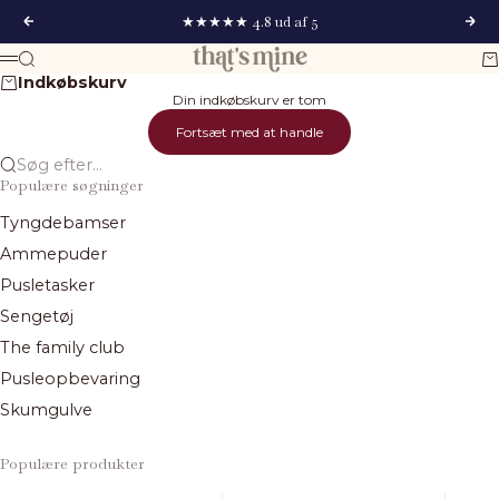
Spring til indhold
★★★★★ 4.8 ud af 5
Forrige
Næs
That's Mine
Søg
Ku
Menu
Indkøbskurv
Din indkøbskurv er tom
Fortsæt med at handle
Søg efter...
Populære søgninger
Tyngdebamser
Ammepuder
Pusletasker
Sengetøj
The family club
Pusleopbevaring
Skumgulve
Populære produkter