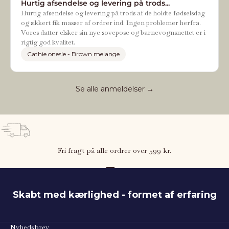
Hurtig afsendelse og levering på trods...
Hurtig afsendelse og levering på trods af de holdte fødselsdag
og sikkert fik masser af ordrer ind. Ingen problemer herfra.
Vores datter elsker sin nye sovepose og barnevognsnettet er i
rigtig god kvalitet.
Cathie onesie - Brown melange
Se alle anmeldelser →
Fri fragt på alle ordrer over 599 kr.
Gå til element 1
Gå til element 2
Gå til element 3
Skabt med kærlighed - formet af erfaring
Nyhedsbrev