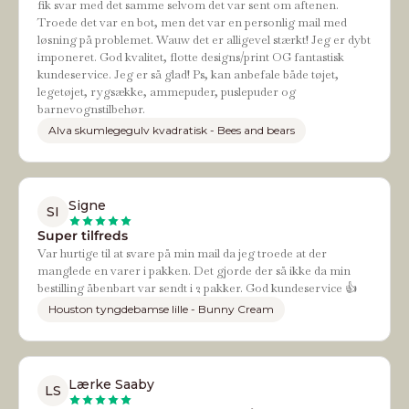
fik svar med det samme selvom det var sent om aftenen.
Troede det var en bot, men det var en personlig mail med
løsning på problemet. Wauw det er alligevel stærkt! Jeg er dybt
imponeret. God kvalitet, flotte designs/print OG fantastisk
kundeservice. Jeg er så glad! Ps, kan anbefale både tøjet,
legetøjet, rygsække, ammepuder, puslepuder og
barnevognstilbehør.
Alva skumlegegulv kvadratisk - Bees and bears
Signe
SI
Super tilfreds
Var hurtige til at svare på min mail da jeg troede at der
manglede en varer i pakken. Det gjorde der så ikke da min
bestilling åbenbart var sendt i 2 pakker. God kundeservice 👍
Houston tyngdebamse lille - Bunny Cream
Lærke Saaby
LS