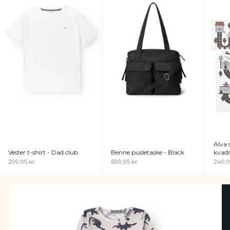
Alva
Vester t-shirt - Dad club
Benne pusletaske - Black
kvadr
Salgspris
Salgspris
Salgs
299,95 kr
699,95 kr
249,9