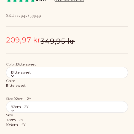
SKU: 12942853949
Salgspris
209,97 kr
Normalpris
349,95 kr
Color:
Bittersweet
Bittersweet
Color
Bittersweet
Size:
92cm - 2Y
92cm - 2Y
Size
92cm - 2Y
104cm - 4Y