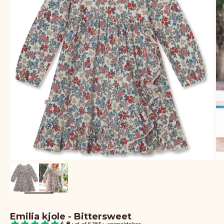
Emilia kjole - Bittersweet
4.8
ud af 5
|
185+ anmeldelser