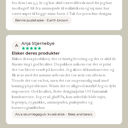
fra dem i nu 3,5 år og har altid været tilfreds med det jeg har
modtaget! Alt fra ammepude til wallstickers og tøj mm. har
været super til begge mine børn :) Tak for jeres fine designs.
Benne pusletaske - Earth brown
Anja Stjernebye
A
Elsker deres produkter
Elsker deres produkter, der er hurtig levering og det er altid de
fineste ting i god kvalitet. Da pakken ankom var der et print
der var blevet vendt på hovedet. Jeg skrev til kundeservice og
fik svar med det samme selvom det var sent om aftenen.
Troede det var en bot, men det var en personlig mail med
løsning på problemet. Wauw det er alligevel stærkt! Jeg er dybt
imponeret. God kvalitet, flotte designs/print OG fantastisk
kundeservice. Jeg er så glad! Ps, kan anbefale både tøjet,
legetøjet, rygsække, ammepuder, puslepuder og
barnevognstilbehør.
Alva skumlegegulv kvadratisk - Bees and bears