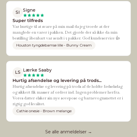
Signe
SI
Super tilfreds
Var hurtige til at svare på min mail da jeg troede at der
manglede en varer i pakken. Det gjorde der så ikke da min
bestilling åbenbart var sendt i 2 pakker. God kundeservice 👍
Houston tyngdebamse lille - Bunny Cream
Lærke Saaby
LS
Hurtig afsendelse og levering på trods...
Hurtig afsendelse og levering på trods af de holdte fødselsdag
og sikkert fik masser af ordrer ind. Ingen problemer herfra.
Vores datter elsker sin nye sovepose og barnevognsnettet er i
rigtig god kvalitet.
Cathie onesie - Brown melange
Se alle anmeldelser →