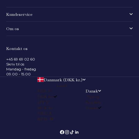
Kundeservice
Om os
Kontakt os
+45 69 69 02 60
Skriv til os
Mandag - fredag
09.00 - 15.00
Danmark (DKK kr.)
Land
EUR €
Dansk
DKK kr.
Sprog
JPY ¥
English
NOK kr
Dansk
HKD $
KRW ₩