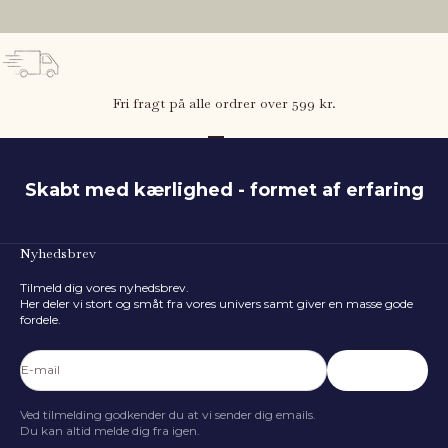
Fri fragt på alle ordrer over 599 kr.
Gå til element 1
Gå til element 2
Gå til element 3
Skabt med kærlighed - formet af erfaring
Nyhedsbrev
Hvad er barnets højde?
Tilmeld dig vores nyhedsbrev.
80
cm
Her deler vi stort og småt fra vores univers samt giver en masse gode
fordele.
50 cm
116 cm
FIND STØRRELSE
E-mail
Abonnér
Ved tilmelding godkender du at vi sender dig emails.
Du kan altid melde dig fra igen.