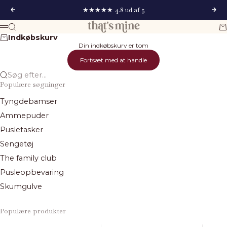
Spring til indhold
★★★★★ 4.8 ud af 5
Forrige
Næs
That's Mine
Søg
Ku
Menu
Indkøbskurv
Din indkøbskurv er tom
Fortsæt med at handle
Søg efter...
Populære søgninger
Tyngdebamser
Ammepuder
Pusletasker
Sengetøj
The family club
Pusleopbevaring
Skumgulve
Populære produkter