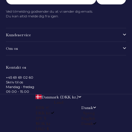
Ved tilmelding godkender du at vi sender dig emails.
Du kan altid melde dig fra igen.
Kundeservice
Om os
Kontakt os
+45 69 69 02 60
Skriv til os
Mandag - fredag
09.00 - 15.00
Danmark (DKK kr.)
Land
EUR €
Dansk
DKK kr.
Sprog
JPY ¥
English
NOK kr
Dansk
HKD $