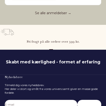
Se alle anmeldelser →
Fri fragt på alle ordrer over 599 kr.
Gå til element 1
Gå til element 2
Gå til element 3
Skabt med kærlighed - formet af erfaring
Nyhedsbrev
Tilmeld dig vores nyhedsbrev.
Her deler vi stort og småt fra vores univers samt giver en masse gode
fordele.
E-mail
Abonnér