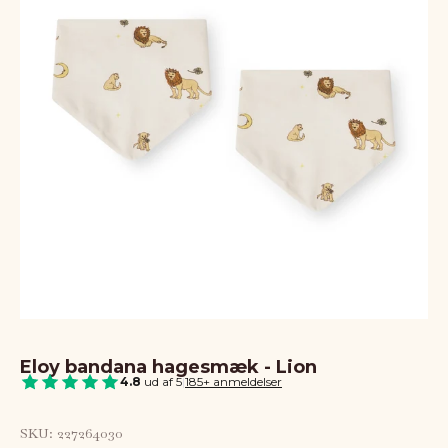
Eloy bandana hagesmæk - Lion
4.8
ud af 5
|
185+ anmeldelser
SKU: 227264030