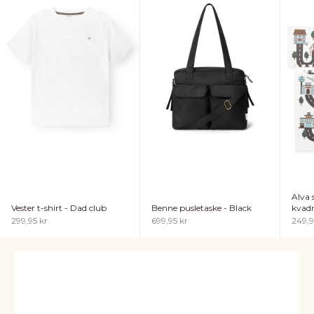
Alva
Vester t-shirt - Dad club
Benne pusletaske - Black
kvadr
Salgspris
Salgspris
Salgs
299,95 kr
699,95 kr
249,9