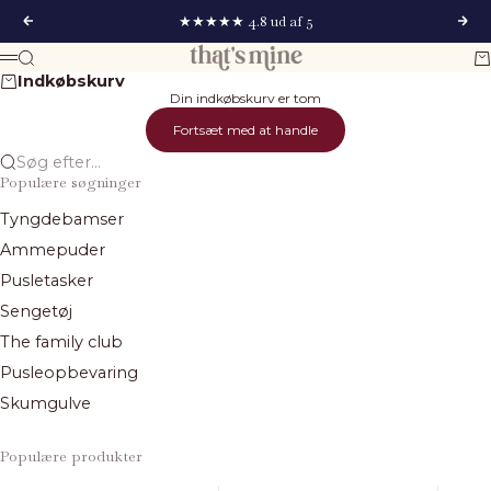
Spring til indhold
★★★★★ 4.8 ud af 5
Forrige
Næs
That's Mine
Søg
Ku
Menu
Indkøbskurv
Din indkøbskurv er tom
Fortsæt med at handle
Søg efter...
Populære søgninger
Tyngdebamser
Ammepuder
Pusletasker
Sengetøj
The family club
Pusleopbevaring
Skumgulve
Populære produkter