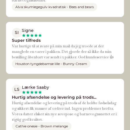
barnevognstilbehør.
Alva skumlegegulv kvadratisk - Bees and bears
Signe
SI
Super tilfreds
Var hurtige til at svare på min mail da jeg troede at der
manglede en varer i pakken. Det gjorde der så ikke da min
bestilling åbenbart var sendt i 2 pakker. God kundeservice 👍
Houston tyngdebamse lille - Bunny Cream
Lærke Saaby
LS
Hurtig afsendelse og levering på trods...
Hurtig afsendelse og levering på trods af de holdte fødselsdag
og sikkert fik masser af ordrer ind. Ingen problemer herfra.
Vores datter elsker sin nye sovepose og barnevognsnettet er i
rigtig god kvalitet.
Cathie onesie - Brown melange