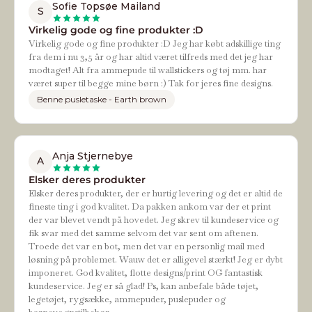
Sofie Topsøe Mailand
S
Virkelig gode og fine produkter :D
Virkelig gode og fine produkter :D Jeg har købt adskillige ting
fra dem i nu 3,5 år og har altid været tilfreds med det jeg har
modtaget! Alt fra ammepude til wallstickers og tøj mm. har
været super til begge mine børn :) Tak for jeres fine designs.
Benne pusletaske - Earth brown
Anja Stjernebye
A
Elsker deres produkter
Elsker deres produkter, der er hurtig levering og det er altid de
fineste ting i god kvalitet. Da pakken ankom var der et print
der var blevet vendt på hovedet. Jeg skrev til kundeservice og
fik svar med det samme selvom det var sent om aftenen.
Troede det var en bot, men det var en personlig mail med
løsning på problemet. Wauw det er alligevel stærkt! Jeg er dybt
imponeret. God kvalitet, flotte designs/print OG fantastisk
kundeservice. Jeg er så glad! Ps, kan anbefale både tøjet,
legetøjet, rygsække, ammepuder, puslepuder og