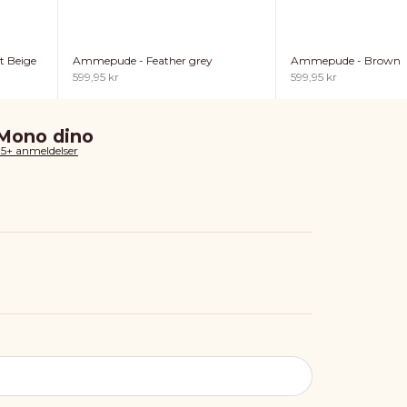
t Beige
Ammepude - Feather grey
Ammepude - Brown
Salgspris
Salgspris
599,95 kr
599,95 kr
 Mono dino
85+ anmeldelser