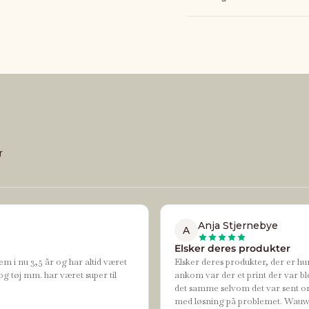
r
Anja Stjernebye
A
Elsker deres produkter
em i nu 3,5 år og har altid været
Elsker deres produkter, der er hur
og tøj mm. har været super til
ankom var der et print der var bl
det samme selvom det var sent om
med løsning på problemet. Wauw de