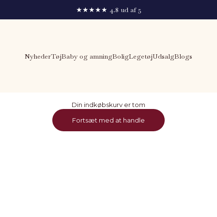
★★★★★ 4.8 ud af 5
Nyheder
Tøj
Baby og amning
Bolig
Legetøj
Udsalg
Blogs
Din indkøbskurv er tom
Fortsæt med at handle