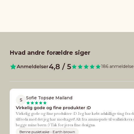
Hvad andre forældre siger
4,8 / 5
Anmeldelser
186 anmeldelse
Sofie Topsøe Mailand
S
Virkelig gode og fine produkter :D
Virkelig gode og fine produkter :D Jeg har købt adskillige ting fra d
tilfreds med det jeg har modtaget! Alt fra ammepude til wallstickers 
begge mine børn :) Tak for jeres fine designs.
Benne pusletaske - Earth brown