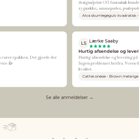
designs/print OG fantastisk kundes
rygsække, ammepuder, puslepude
Alva skumlegegulv kvadratisk -
Lærke Saaby
LS
Hurtig afsendelse og leveri
n varer i pakken. Det gjorde der
Hurtig afsendelse og levering på t
vice 👍
Ingen problemer herfra. Vores da
kvalitet.
Cathie onesie - Brown melange
Se alle anmeldelser →