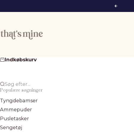
Spring til indhold
Forrige
That's Mine
Indkøbskurv
Søg efter...
Populære søgninger
Tyngdebamser
Ammepuder
Pusletasker
Sengetøj