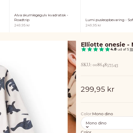
Alva skumlegegulv kvadratisk -
Lumi pusleopbevaring - Sof
Roadtrip
Salgspris
Salgspris
249,95 kr
249,95 kr
Elliotte onesie -
4.8
ud af 5
|
1
SKU: 00864857543
Salgspris
299,95 kr
Color:
Mono dino
Mono dino
Color