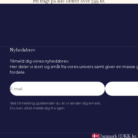
Fri fragt på alle ordrer over 599 kr.
Hvad er barnets højde?
80
cm
50 cm
Nyhedsbrev
Tilmeld dig vores nyhedsbrev.
Her deler vi stort og småt fra vores univers samt giver en masse
FIND STØRRELSE
fordele.
E-mail
Abonnér
Ved tilmelding godkender du at vi sender dig emails.
Du kan altid melde dig fra igen.
Danmark (DKK kr.