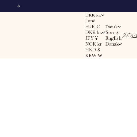
Næste
DKK kr.
Land
EUR €
Dansk
DKK kr.
Sprog
Søg
Ku
Log ind
JPY ¥
English
NOK kr
Dansk
HKD $
KRW ₩