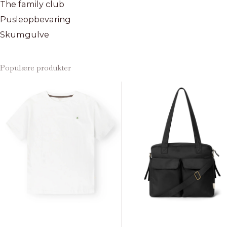
The family club
Pusleopbevaring
Skumgulve
Populære produkter