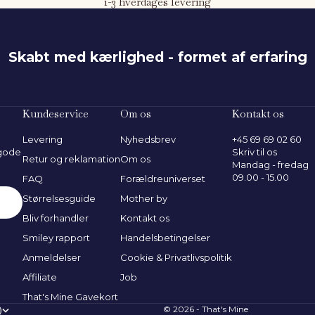
1-3 hverdages levering
Skabt med kærlighed - formet af erfaring
116 cm
Kundeservice
Om os
Kontakt os
Levering
Nyhedsbrev
+45 69 69 02 60
 gode
Skriv til os
Retur og reklamation
Om os
Mandag - fredag
09.00 - 15.00
FAQ
Forældreuniverset
Størrelsesguide
Mother by
Bliv forhandler
Kontakt os
Smiley rapport
Handelsbetingelser
Anmeldelser
Cookie & Privatlivspolitik
Affiliate
Job
That's Mine Gavekort
)
© 2026 - That's Mine