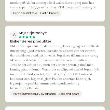
modtaget! Alt fra ammepude til wallstickers og tøj mm. har
været super til begge mine børn :) Tak for jeres fine designs.
Benne pusletaske - Earth brown
Anja Stjernebye
A
Elsker deres produkter
Elsker deres produkter, der er hurtig levering og det er altid de
fineste ting i god kvalitet. Da pakken ankom var der et print
der var blevet vendt på hovedet. Jeg skrev til kundeservice og
fik svar med det samme selvom det var sent om aftenen.
Troede det var en bot, men det var en personlig mail med
løsning på problemet. Wauw det er alligevel stærkt! Jeg er dybt
imponeret. God kvalitet, flotte designs/print OG fantastisk
kundeservice. Jeg er så glad! Ps, kan anbefale både tøjet,
legetøjet, rygsække, ammepuder, puslepuder og
barnevognstilbehør.
Alva skumlegegulv kvadratisk - Bees and bears