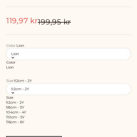
Salgspris
119,97 kr
Normalpris
199,95 kr
Color:
Lion
Lion
Color
Lion
Size:
92cm - 2Y
92cm - 2Y
Size
92cm - 2Y
98cm - 3Y
104cm - 4Y
110cm - 5Y
116cm - 6Y