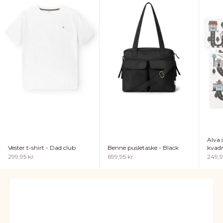
Alva
Vester t-shirt - Dad club
Benne pusletaske - Black
kvadr
Salgspris
Salgspris
Salgs
299,95 kr
699,95 kr
249,9