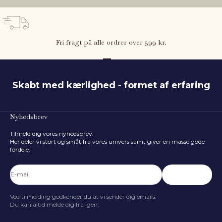
Fri fragt på alle ordrer over 599 kr.
Gå til element 1
Gå til element 2
Gå til element 3
Skabt med kærlighed - formet af erfaring
Nyhedsbrev
Hvad er barnets højde?
Tilmeld dig vores nyhedsbrev.
80
cm
Her deler vi stort og småt fra vores univers samt giver en masse gode
fordele.
50 cm
116 cm
FIND STØRRELSE
E-mail
Abonnér
Ved tilmelding godkender du at vi sender dig emails.
Du kan altid melde dig fra igen.