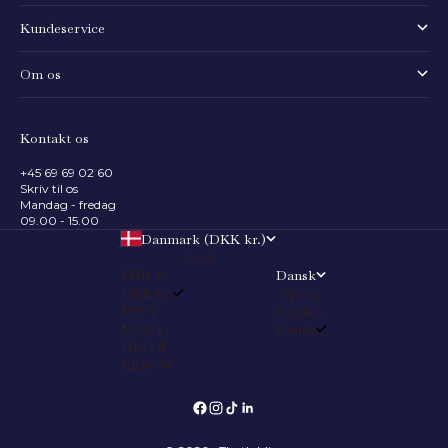
Kundeservice
Om os
Kontakt os
+45 69 69 02 60
Skriv til os
Mandag - fredag
09.00 - 15.00
Danmark (DKK kr.)
Land
EUR €
Dansk
DKK kr.
Sprog
JPY ¥
English
NOK kr
Dansk
HKD $
KRW ₩