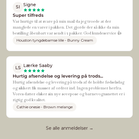
Signe
SI
Super tilfreds
Var hurtige til at svare på min mail da jeg troede at der
manglede en varer i pakken. Det gjorde der så ikke da min
bestilling åbenbart var sendt i 2 pakker. God kundeservice 👍
Houston tyngdebamse lille - Bunny Cream
Lærke Saaby
LS
Hurtig afsendelse og levering på trods...
Hurtig afsendelse og levering på trods af de holdte fødselsdag
og sikkert fik masser af ordrer ind. Ingen problemer herfra.
Vores datter elsker sin nye sovepose og barnevognsnettet er i
rigtig god kvalitet.
Cathie onesie - Brown melange
Se alle anmeldelser →