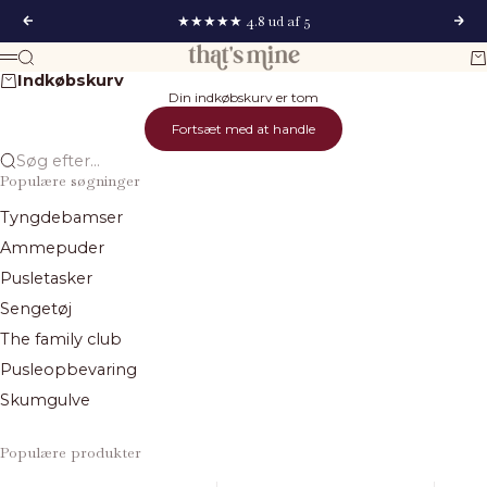
Spring til indhold
★★★★★ 4.8 ud af 5
Forrige
Næs
That's Mine
Søg
Ku
Menu
Indkøbskurv
Din indkøbskurv er tom
Fortsæt med at handle
Søg efter...
Populære søgninger
Tyngdebamser
Ammepuder
Pusletasker
Sengetøj
The family club
Pusleopbevaring
Skumgulve
Populære produkter