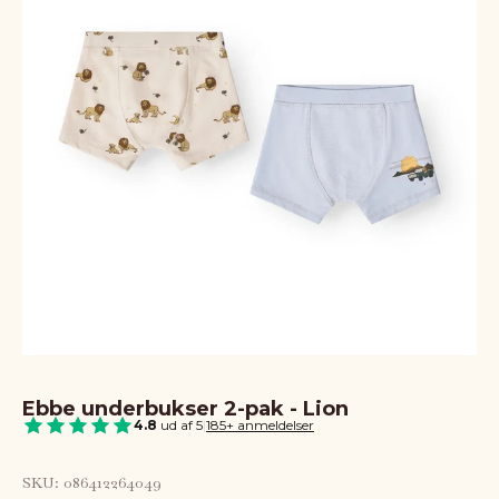
Ebbe underbukser 2-pak - Lion
4.8
ud af 5
|
185+ anmeldelser
SKU: 086412264049