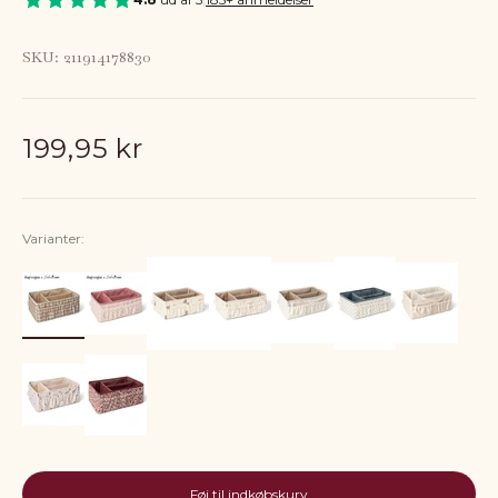
SKU: 211914178830
Salgspris
199,95 kr
Varianter:
Føj til indkøbskurv