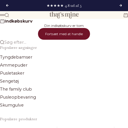
Spring til indhold
★★★★★ 4.8 ud af 5
Forrige
Næs
That's Mine
Søg
Ku
Menu
Indkøbskurv
Din indkøbskurv er tom
Fortsæt med at handle
Søg efter...
Populære søgninger
Tyngdebamser
Ammepuder
Pusletasker
Sengetøj
The family club
Pusleopbevaring
Skumgulve
Populære produkter