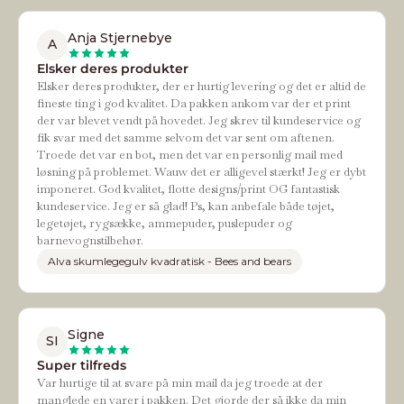
Anja Stjernebye
A
Elsker deres produkter
Elsker deres produkter, der er hurtig levering og det er altid de
fineste ting i god kvalitet. Da pakken ankom var der et print
der var blevet vendt på hovedet. Jeg skrev til kundeservice og
fik svar med det samme selvom det var sent om aftenen.
Troede det var en bot, men det var en personlig mail med
løsning på problemet. Wauw det er alligevel stærkt! Jeg er dybt
imponeret. God kvalitet, flotte designs/print OG fantastisk
kundeservice. Jeg er så glad! Ps, kan anbefale både tøjet,
legetøjet, rygsække, ammepuder, puslepuder og
barnevognstilbehør.
Alva skumlegegulv kvadratisk - Bees and bears
Signe
SI
Super tilfreds
Var hurtige til at svare på min mail da jeg troede at der
manglede en varer i pakken. Det gjorde der så ikke da min