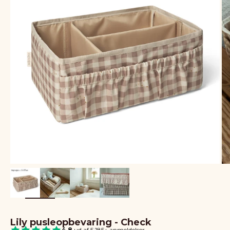
Lily pusleopbevaring - Check
4.8
ud af 5
|
185+ anmeldelser