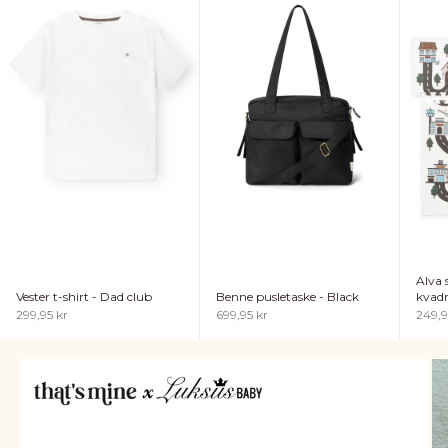
Alva
Vester t-shirt - Dad club
Benne pusletaske - Black
kvadr
Salgspris
Salgspris
Salgs
299,95 kr
699,95 kr
249,9