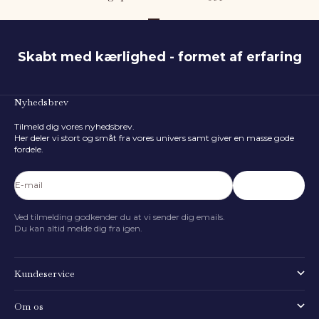
Gå til element 1
Gå til element 2
Gå til element 3
Skabt med kærlighed - formet af erfaring
Nyhedsbrev
Tilmeld dig vores nyhedsbrev.
Her deler vi stort og småt fra vores univers samt giver en masse gode
fordele.
E-mail
Abonnér
Ved tilmelding godkender du at vi sender dig emails.
Du kan altid melde dig fra igen.
Kundeservice
Om os