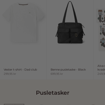
Alva
Vester t-shirt - Dad club
Benne pusletaske - Black
kvadr
Salgspris
Salgspris
Salgs
299,95 kr
699,95 kr
249,9
Pusletasker