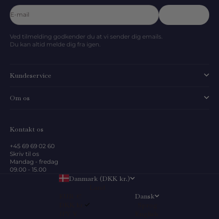
E-mail
Abonnér
Ved tilmelding godkender du at vi sender dig emails.
Du kan altid melde dig fra igen.
Kundeservice
Om os
Kontakt os
+45 69 69 02 60
Skriv til os
Mandag - fredag
09.00 - 15.00
Danmark (DKK kr.)
Land
EUR €
Dansk
DKK kr.
Sprog
JPY ¥
English