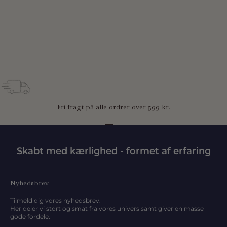
Benne pusletaske - Blue
Salgspris
699,95 kr
Fri fragt på alle ordrer over 599 kr.
Gå til element 1
Gå til element 2
Gå til element 3
Skabt med kærlighed - formet af erfaring
Nyhedsbrev
Tilmeld dig vores nyhedsbrev.
Her deler vi stort og småt fra vores univers samt giver en masse
gode fordele.