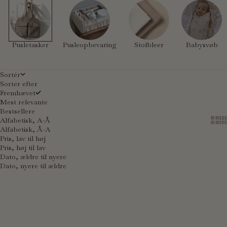
Pusletasker
Pusleopbevaring
Stofbleer
Babysvøb
Sortér
Sorter efter
Fremhævet
Mest relevante
Bestsellere
Alfabetisk, A-Å
Show
Sh
Alfabetisk, Å-A
Pris, lav til høj
Pris, høj til lav
Dato, ældre til nyere
Dato, nyere til ældre
Føj til indkøbskurv
Føj til indkøbskurv