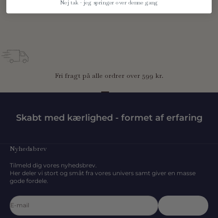
Køletaske - Dino jungle
Nej tak - jeg springer over denne gang
Salgspris
Normalpris
124,99 kr
249,95 kr
Fri fragt på alle ordrer over 599 kr.
Gå til element 1
Gå til element 2
Gå til element 3
Skabt med kærlighed - formet af erfaring
Nyhedsbrev
Tilmeld dig vores nyhedsbrev.
Her deler vi stort og småt fra vores univers samt giver en masse
gode fordele.
E-mail
Abonnér