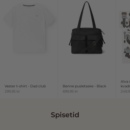
Alva
Vester t-shirt - Dad club
Benne pusletaske - Black
kvadr
Salgspris
Salgspris
Salgs
299,95 kr
699,95 kr
249,9
Spisetid