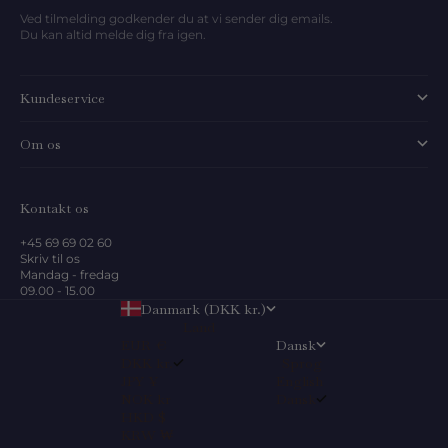
Ved tilmelding godkender du at vi sender dig emails.
Du kan altid melde dig fra igen.
Kundeservice
Om os
Kontakt os
+45 69 69 02 60
Skriv til os
Mandag - fredag
09.00 - 15.00
Danmark (DKK kr.)
Land
EUR €
Dansk
DKK kr.
Sprog
JPY ¥
English
NOK kr
Dansk
HKD $
KRW ₩