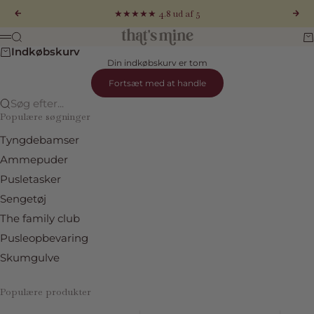
Spring til indhold
★★★★★ 4.8 ud af 5
Forrige
Næs
That's Mine
Søg
Ku
Menu
Indkøbskurv
Din indkøbskurv er tom
Fortsæt med at handle
Søg efter...
Populære søgninger
Tyngdebamser
Ammepuder
Pusletasker
Sengetøj
The family club
Pusleopbevaring
Skumgulve
Populære produkter