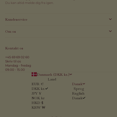
Du kan altid melde dig fra igen.
Kundeservice
Om os
Kontakt os
+45 69 69 02 60
Skriv til os
Mandag - fredag
09.00 - 15.00
Danmark (DKK kr.)
Land
EUR €
Dansk
DKK kr.
Sprog
JPY ¥
English
NOK kr
Dansk
HKD $
KRW ₩