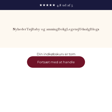
★★★★★ 4.8 ud af 5
Nyheder
Tøj
Baby og amning
Bolig
Legetøj
Udsalg
Blogs
Din indkøbskurv er tom
Fortsæt med at handle