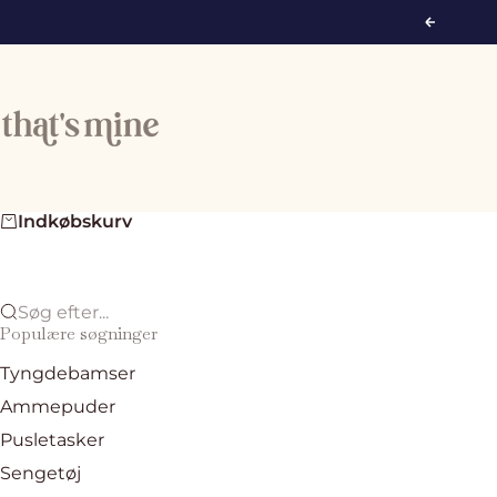
Spring til indhold
Forrige
That's Mine
Indkøbskurv
Søg efter...
Populære søgninger
Tyngdebamser
Ammepuder
Pusletasker
Sengetøj