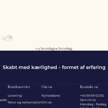
1-3 hverdages levering
Skabt med kærlighed - formet af erfaring
Kundeservice
Om os
Kontakt os
Levering
Nyhedsbrev
+45 69 69 02 60
 gode
Skriv til os
Retur og reklamation
Om os
Mandag - fredag