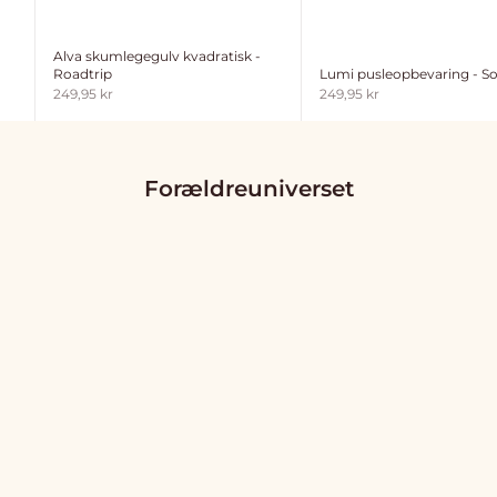
Alva skumlegegulv kvadratisk -
Lumi pusleopbevaring - So
Roadtrip
Salgspris
Salgspris
249,95 kr
249,95 kr
Forældreuniverset