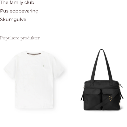
The family club
Pusleopbevaring
Skumgulve
Populære produkter