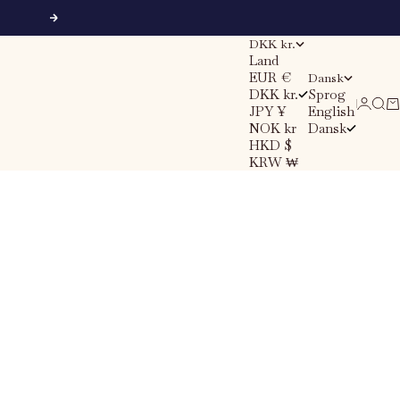
Næste
DKK kr.
Land
EUR €
Dansk
DKK kr.
Sprog
Søg
Ku
Log in
JPY ¥
English
NOK kr
Dansk
HKD $
KRW ₩