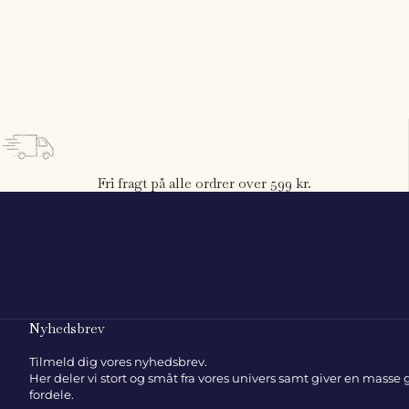
Sovetid
Tyngdebamser til børn: Læs vores store guide til bedre søvn
Fri fragt på alle ordrer over 599 kr.
Nyhedsbrev
Tilmeld dig vores nyhedsbrev.
Her deler vi stort og småt fra vores univers samt giver en masse
fordele.