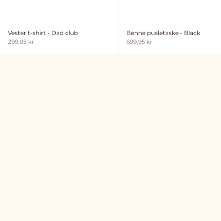
Vester t-shirt - Dad club
Benne pusletaske - Black
Salgspris
Salgspris
299,95 kr
699,95 kr