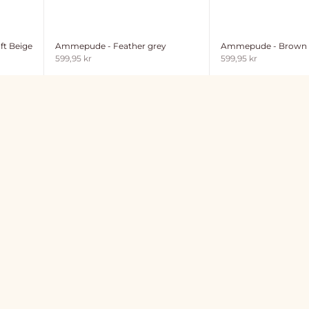
ft Beige
Ammepude - Feather grey
Ammepude - Brown
Salgspris
Salgspris
599,95 kr
599,95 kr